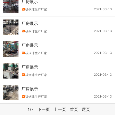
厂房展示
2021-03-13
碳钢球生产厂家
厂房展示
2021-03-13
碳钢球生产厂家
厂房展示
2021-03-13
碳钢球生产厂家
厂房展示
2021-03-13
碳钢球生产厂家
厂房展示
2021-03-13
碳钢球生产厂家
1
/7
下一页
上一页
首页
尾页