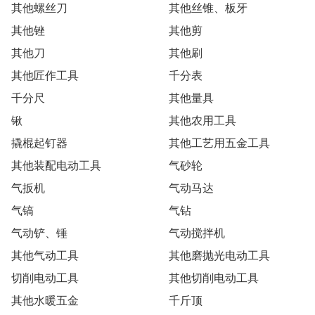
其他螺丝刀
其他丝锥、板牙
其他锉
其他剪
其他刀
其他刷
其他匠作工具
千分表
千分尺
其他量具
锹
其他农用工具
撬棍起钉器
其他工艺用五金工具
其他装配电动工具
气砂轮
气扳机
气动马达
气镐
气钻
气动铲、锤
气动搅拌机
其他气动工具
其他磨抛光电动工具
切削电动工具
其他切削电动工具
其他水暖五金
千斤顶