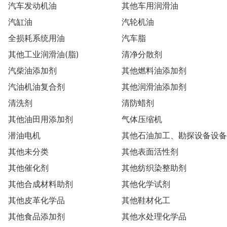
汽车发动机油
其他车用润滑油
汽缸油
汽轮机油
全损耗系统用油
汽车脂
其他工业润滑油(脂)
清净分散剂
汽柴油添加剂
其他燃料油添加剂
汽油机油复合剂
其他润滑油添加剂
清洗剂
清防蜡剂
其他油田用添加剂
气体压缩机
潜油电机
其他石油加工、勘探设备设备
其他未分类
配件
其他表面活性剂
其他催化剂
其他纺织染整助剂
其他合成材料助剂
其他化学试剂
其他皮革化学品
其他鞋材化工
其他食品添加剂
其他水处理化学品