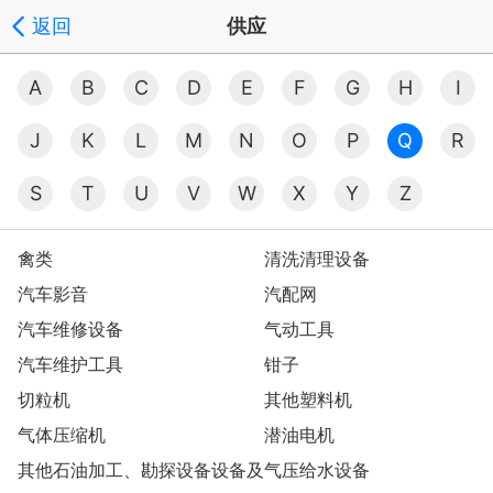
返回
供应
A
B
C
D
E
F
G
H
I
J
K
L
M
N
O
P
Q
R
S
T
U
V
W
X
Y
Z
禽类
清洗清理设备
汽车影音
汽配网
汽车维修设备
气动工具
汽车维护工具
钳子
切粒机
其他塑料机
气体压缩机
潜油电机
其他石油加工、勘探设备设备及
气压给水设备